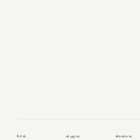
ઉકેલો
મોડ્યુલ્સ
એશ્યોરન્સ