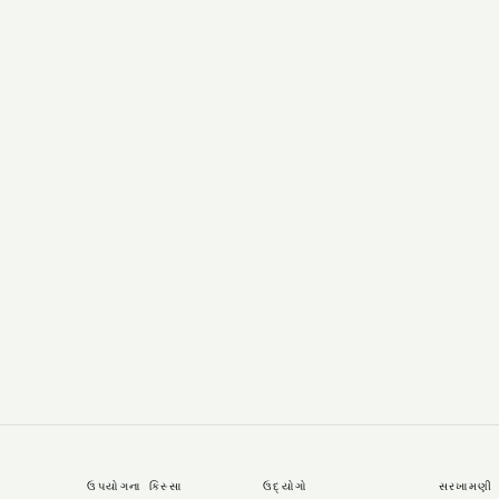
→
ઉપયોગના કિસ્સા
ઉદ્યોગો
સરખામણી