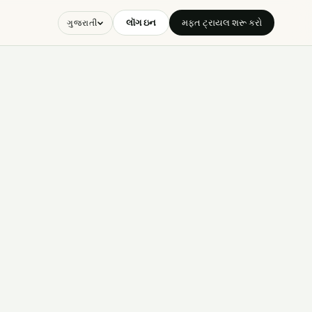
લૉગ ઇન
મફત ટ્રાયલ શરૂ કરો
ગુજરાતી