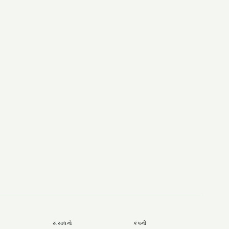
સંસાધનો
કંપની