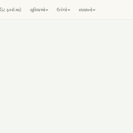
ટ ફર્મ્સ માટે
સુવિધાઓ
ઉકેલો
સંસાધનો