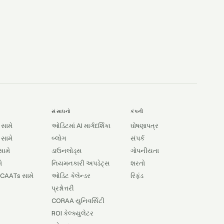
સંસાધનો
કંપની
 સામે
ઓડિટમાં AI માર્ગદર્શિકા
ઘોષણાપત્ર
 સામે
બ્લોગ
સંપર્ક
સામે
ડાઉનલોડ્સ
ગોપનીયતા
ે
નિયમનકારી અપડેટ્સ
શરતો
 CAATs સામે
ઓડિટ કેલેન્ડર
રિફંડ
પ્રશ્નોત્તરી
CORAA યુનિવર્સિટી
ROI કેલ્ક્યુલેટર