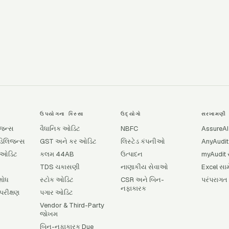
→
ઉપયોગના કિસ્સા
ઉદ્યોગો
સરખામણી
લિજન્સ
વૈધાનિક ઓડિટ
NBFC
AssureAI
 ડિલિજન્સ
GST અને કર ઓડિટ
લિસ્ટેડ કંપનીઓ
AnyAudit
ે ઓડિટ
કલમ 44AB
ઉત્પાદન
myAudit 
TDS ચકાસણી
નાણાકીય સેવાઓ
Excel સામ
 શોધ
સ્ટોક ઓડિટ
CSR અને બિન-
પરંપરાગત
નફાકારક
પરીક્ષણ
પગાર ઓડિટ
Vendor & Third-Party
જોખમ
બિન-નફાકારક Due