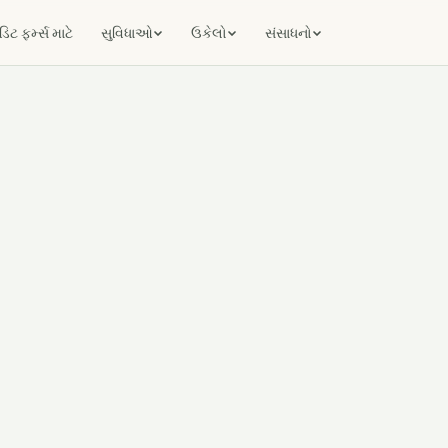
ટ ફર્મ્સ માટે
સુવિધાઓ
ઉકેલો
સંસાધનો