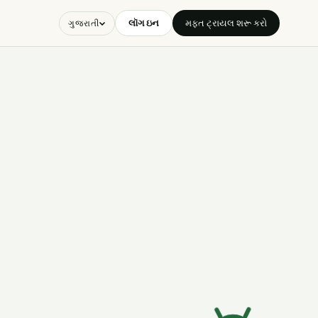
લૉગ ઇન
મફત ટ્રાયલ શરૂ કરો
ગુજરાતી