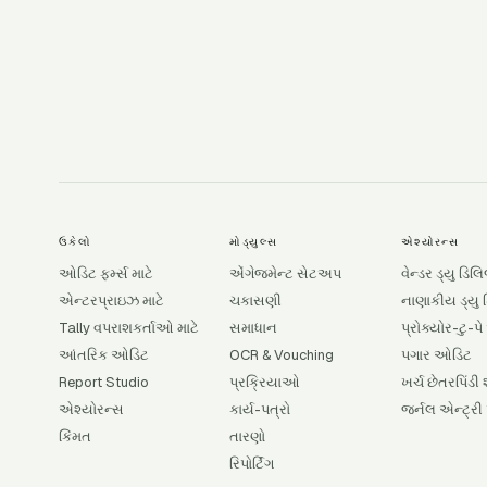
ઉકેલો
મોડ્યુલ્સ
એશ્યોરન્સ
ઓડિટ ફર્મ્સ માટે
એંગેજમેન્ટ સેટઅપ
વેન્ડર ડ્યુ ડિ
એન્ટરપ્રાઇઝ માટે
ચકાસણી
નાણાકીય ડ્યુ
Tally વપરાશકર્તાઓ માટે
સમાધાન
પ્રોક્યોર-ટુ-પ
આંતરિક ઓડિટ
OCR & Vouching
પગાર ઓડિટ
Report Studio
પ્રક્રિયાઓ
ખર્ચ છેતરપિંડી
એશ્યોરન્સ
કાર્ય-પત્રો
જર્નલ એન્ટ્રી 
કિંમત
તારણો
રિપોર્ટિંગ