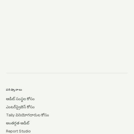
→
పరిష్కారాలు
ఆడిట్ సంస్థల కోసం
ఎంటర్‌ప్రైజెస్ కోసం
Tally వినియోగదారుల కోసం
అంతర్గత ఆడిట్
Report Studio