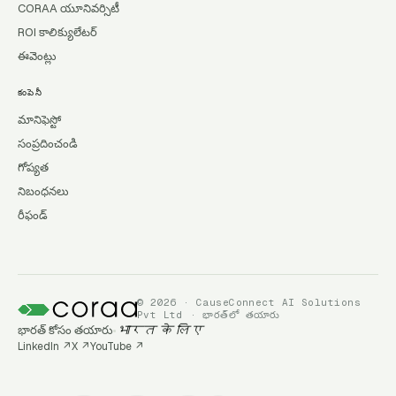
CORAA యూనివర్సిటీ
ROI కాలిక్యులేటర్
ఈవెంట్లు
కంపెనీ
మానిఫెస్టో
సంప్రదించండి
గోప్యత
నిబంధనలు
రీఫండ్
© 2026 · CauseConnect AI Solutions
Pvt Ltd · భారత్‌లో తయారు
భారత్ కోసం తయారు
भारत के लिए
LinkedIn
↗
X
↗
YouTube
↗