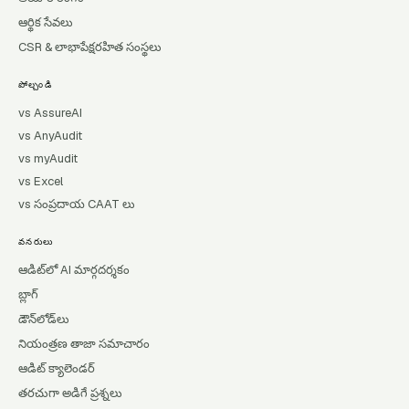
ఆర్థిక సేవలు
CSR & లాభాపేక్షరహిత సంస్థలు
పోల్చండి
vs AssureAI
vs AnyAudit
vs myAudit
vs Excel
vs సంప్రదాయ CAAT లు
వనరులు
ఆడిట్‌లో AI మార్గదర్శకం
బ్లాగ్
డౌన్‌లోడ్‌లు
నియంత్రణ తాజా సమాచారం
ఆడిట్ క్యాలెండర్
తరచుగా అడిగే ప్రశ్నలు