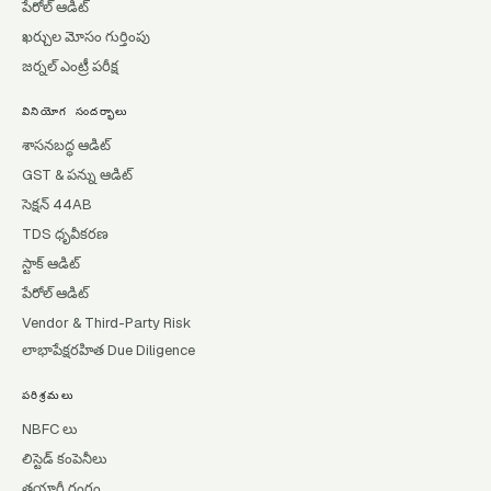
పేరోల్ ఆడిట్
ఖర్చుల మోసం గుర్తింపు
జర్నల్ ఎంట్రీ పరీక్ష
వినియోగ సందర్భాలు
శాసనబద్ధ ఆడిట్
GST & పన్ను ఆడిట్
సెక్షన్ 44AB
TDS ధృవీకరణ
స్టాక్ ఆడిట్
పేరోల్ ఆడిట్
Vendor & Third-Party Risk
లాభాపేక్షరహిత Due Diligence
పరిశ్రమలు
NBFC లు
లిస్టెడ్ కంపెనీలు
తయారీ రంగం