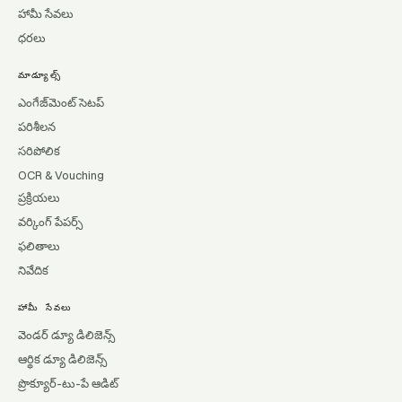
హామీ సేవలు
ధరలు
మాడ్యూల్స్
ఎంగేజ్‌మెంట్ సెటప్
పరిశీలన
సరిపోలిక
OCR & Vouching
ప్రక్రియలు
వర్కింగ్ పేపర్స్
ఫలితాలు
నివేదిక
హామీ సేవలు
వెండర్ డ్యూ డిలిజెన్స్
ఆర్థిక డ్యూ డిలిజెన్స్
ప్రొక్యూర్-టు-పే ఆడిట్