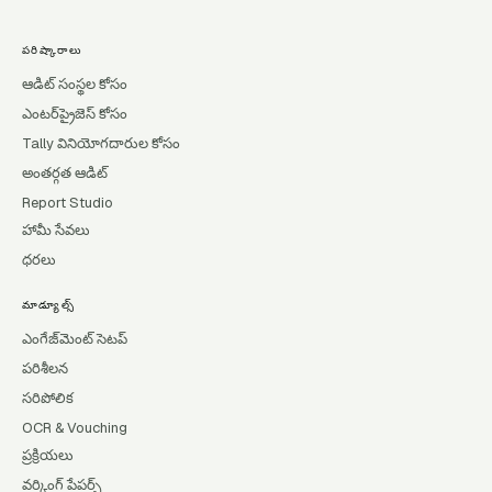
పరిష్కారాలు
ఆడిట్ సంస్థల కోసం
ఎంటర్‌ప్రైజెస్ కోసం
Tally వినియోగదారుల కోసం
అంతర్గత ఆడిట్
Report Studio
హామీ సేవలు
ధరలు
మాడ్యూల్స్
ఎంగేజ్‌మెంట్ సెటప్
పరిశీలన
సరిపోలిక
OCR & Vouching
ప్రక్రియలు
వర్కింగ్ పేపర్స్