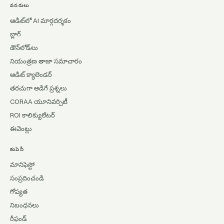
వనరులు
ఆడిట్‌లో AI మార్గదర్శకం
బ్లాగ్
డౌన్‌లోడ్‌లు
నియంత్రణ తాజా సమాచారం
ఆడిట్ క్యాలెండర్
తరచుగా అడిగే ప్రశ్నలు
CORAA యూనివర్సిటీ
ROI కాలిక్యులేటర్
ఈవెంట్లు
కంపెనీ
మానిఫెస్టో
సంప్రదించండి
గోప్యత
నిబంధనలు
రీఫండ్