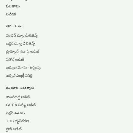
ఫలితాలు
నివేదిక
హామీ సేవలు
వెండర్ డ్యూ డిలిజెన్స్
ఆర్థిక డ్యూ డిలిజెన్స్
ప్రొక్యూర్-టు-పే ఆడిట్
పేరోల్ ఆడిట్
ఖర్చుల మోసం గుర్తింపు
జర్నల్ ఎంట్రీ పరీక్ష
వినియోగ సందర్భాలు
శాసనబద్ధ ఆడిట్
GST & పన్ను ఆడిట్
సెక్షన్ 44AB
TDS ధృవీకరణ
స్టాక్ ఆడిట్