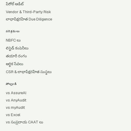
పేరోల్ ఆడిట్
Vendor & Third-Party Risk
లాభాపేక్షరహిత Due Diligence
పరిశ్రమలు
NBFC లు
లిస్టెడ్ కంపెనీలు
తయారీ రంగం
ఆర్థిక సేవలు
CSR & లాభాపేక్షరహిత సంస్థలు
పోల్చండి
vs AssureAI
vs AnyAudit
vs myAudit
vs Excel
vs సంప్రదాయ CAAT లు