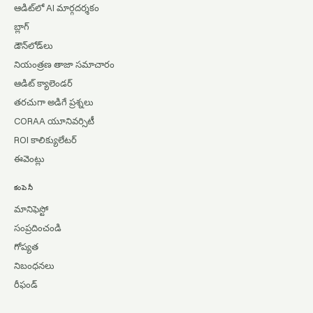
ఆడిట్‌లో AI మార్గదర్శకం
బ్లాగ్
డౌన్‌లోడ్‌లు
నియంత్రణ తాజా సమాచారం
ఆడిట్ క్యాలెండర్
తరచుగా అడిగే ప్రశ్నలు
CORAA యూనివర్సిటీ
ROI కాలిక్యులేటర్
ఈవెంట్లు
కంపెనీ
మానిఫెస్టో
సంప్రదించండి
గోప్యత
నిబంధనలు
రీఫండ్