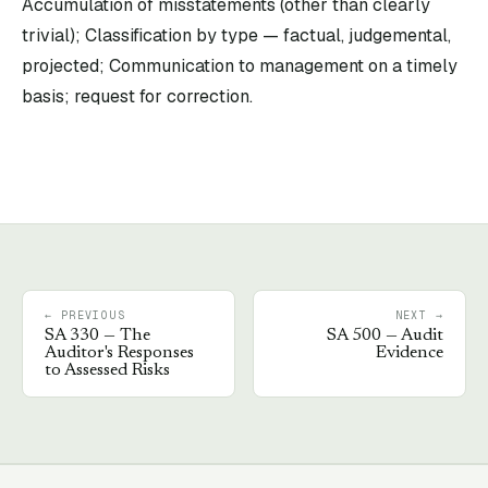
Accumulation of misstatements (other than clearly
trivial); Classification by type — factual, judgemental,
projected; Communication to management on a timely
basis; request for correction.
← PREVIOUS
NEXT →
SA
330
—
The
SA
500
—
Audit
Auditor's Responses
Evidence
to Assessed Risks