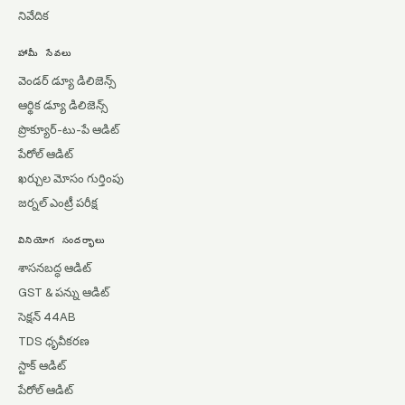
నివేదిక
హామీ సేవలు
వెండర్ డ్యూ డిలిజెన్స్
ఆర్థిక డ్యూ డిలిజెన్స్
ప్రొక్యూర్-టు-పే ఆడిట్
పేరోల్ ఆడిట్
ఖర్చుల మోసం గుర్తింపు
జర్నల్ ఎంట్రీ పరీక్ష
వినియోగ సందర్భాలు
శాసనబద్ధ ఆడిట్
GST & పన్ను ఆడిట్
సెక్షన్ 44AB
TDS ధృవీకరణ
స్టాక్ ఆడిట్
పేరోల్ ఆడిట్