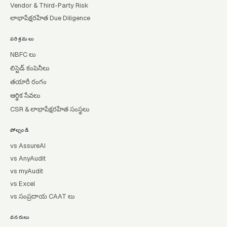
Vendor & Third-Party Risk
లాభాపేక్షరహిత Due Diligence
పరిశ్రమలు
NBFC లు
లిస్టెడ్ కంపెనీలు
తయారీ రంగం
ఆర్థిక సేవలు
CSR & లాభాపేక్షరహిత సంస్థలు
పోల్చండి
vs AssureAI
vs AnyAudit
vs myAudit
vs Excel
vs సంప్రదాయ CAAT లు
వనరులు