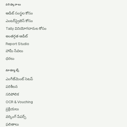
పరిష్కారాలు
ఆడిట్ సంస్థల కోసం
ఎంటర్‌ప్రైజెస్ కోసం
Tally వినియోగదారుల కోసం
అంతర్గత ఆడిట్
Report Studio
హామీ సేవలు
ధరలు
మాడ్యూల్స్
ఎంగేజ్‌మెంట్ సెటప్
పరిశీలన
సరిపోలిక
OCR & Vouching
ప్రక్రియలు
వర్కింగ్ పేపర్స్
ఫలితాలు