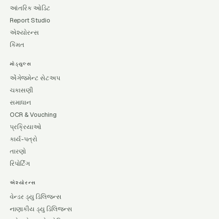
આંતરિક ઓડિટ
Report Studio
એશ્યોરન્સ
કિંમત
મોડ્યુલ્સ
એંગેજમેન્ટ સેટઅપ
ચકાસણી
સમાધાન
OCR & Vouching
પ્રક્રિયાઓ
કાર્ય-પત્રો
તારણો
રિપોર્ટિંગ
એશ્યોરન્સ
વેન્ડર ડ્યુ ડિલિજન્સ
નાણાકીય ડ્યુ ડિલિજન્સ