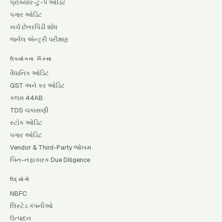
પ્રોક્યોર-ટુ-પે ઓડિટ
પગાર ઓડિટ
ખર્ચ છેતરપિંડી શોધ
જર્નલ એન્ટ્રી પરીક્ષણ
ઉપયોગના કિસ્સા
વૈધાનિક ઓડિટ
GST અને કર ઓડિટ
કલમ 44AB
TDS ચકાસણી
સ્ટોક ઓડિટ
પગાર ઓડિટ
Vendor & Third-Party જોખમ
બિન-નફાકારક Due Diligence
ઉદ્યોગો
NBFC
લિસ્ટેડ કંપનીઓ
ઉત્પાદન