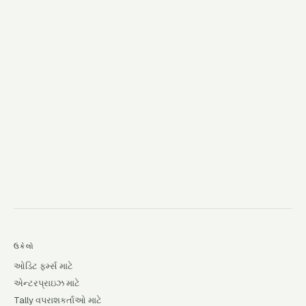
→
ઉકેલો
ઓડિટ ફર્મ્સ માટે
એન્ટરપ્રાઇઝ માટે
Tally વપરાશકર્તાઓ માટે