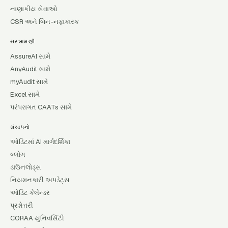
નાણાકીય સેવાઓ
CSR અને બિન-નફાકારક
સરખામણી
AssureAI સામે
AnyAudit સામે
myAudit સામે
Excel સામે
પરંપરાગત CAATs સામે
સંસાધનો
ઓડિટમાં AI માર્ગદર્શિકા
બ્લોગ
ડાઉનલોડ્સ
નિયમનકારી અપડેટ્સ
ઓડિટ કેલેન્ડર
પ્રશ્નોત્તરી
CORAA યુનિવર્સિટી