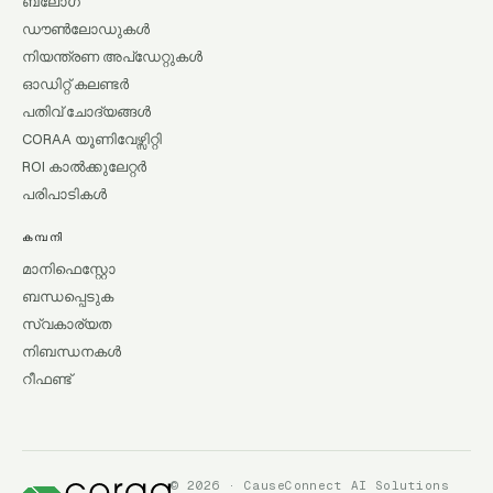
ബ്ലോഗ്
ഡൗൺലോഡുകൾ
നിയന്ത്രണ അപ്ഡേറ്റുകൾ
ഓഡിറ്റ് കലണ്ടർ
പതിവ് ചോദ്യങ്ങൾ
CORAA യൂണിവേഴ്സിറ്റി
ROI കാൽക്കുലേറ്റർ
പരിപാടികൾ
കമ്പനി
മാനിഫെസ്റ്റോ
ബന്ധപ്പെടുക
സ്വകാര്യത
നിബന്ധനകൾ
റീഫണ്ട്
© 2026 · CauseConnect AI Solutions