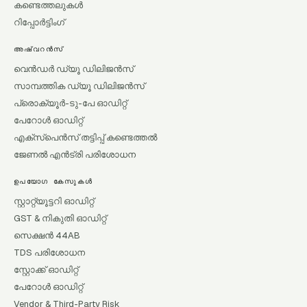
കണ്ടെത്തലുകൾ
റിപ്പോർട്ടിംഗ്
അഷ്വറൻസ്
വെൻഡർ ഡ്യൂ ഡിലിജൻസ്
സാമ്പത്തിക ഡ്യൂ ഡിലിജൻസ്
പ്രൊക്യൂർ-ടു-പേ ഓഡിറ്റ്
പേറോൾ ഓഡിറ്റ്
എക്സ്പെൻസ് തട്ടിപ്പ് കണ്ടെത്തൽ
ജേണൽ എൻട്രി പരിശോധന
ഉപയോഗ കേസുകൾ
സ്റ്റാറ്റ്യൂട്ടറി ഓഡിറ്റ്
GST & നികുതി ഓഡിറ്റ്
സെക്ഷൻ 44AB
TDS പരിശോധന
സ്റ്റോക്ക് ഓഡിറ്റ്
പേറോൾ ഓഡിറ്റ്
Vendor & Third-Party Risk