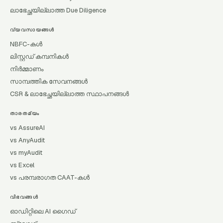
ലാഭേച്ഛയില്ലാത്ത Due Diligence
വ്യവസായങ്ങൾ
NBFC-കൾ
ലിസ്റ്റഡ് കമ്പനികൾ
നിർമ്മാണം
സാമ്പത്തിക സേവനങ്ങൾ
CSR & ലാഭേച്ഛയില്ലാത്ത സ്ഥാപനങ്ങൾ
താരതമ്യം
vs AssureAI
vs AnyAudit
vs myAudit
vs Excel
vs പരമ്പരാഗത CAAT-കൾ
വിഭവങ്ങൾ
ഓഡിറ്റിലെ AI ഗൈഡ്