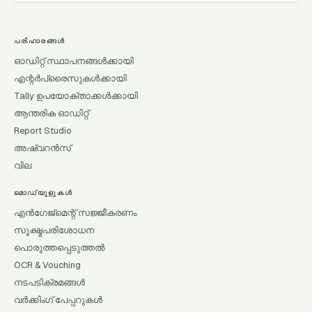
പരിഹാരങ്ങൾ
ഓഡിറ്റ് സ്ഥാപനങ്ങൾക്കായി
എന്റർപ്രൈസുകൾക്കായി
Tally ഉപയോക്താക്കൾക്കായി
ആന്തരിക ഓഡിറ്റ്
Report Studio
അഷ്വറൻസ്
വില
മൊഡ്യൂളുകൾ
എൻഗേജ്മെന്റ് സജ്ജീകരണം
സൂക്ഷ്മപരിശോധന
പൊരുത്തപ്പെടുത്തൽ
OCR & Vouching
നടപടിക്രമങ്ങൾ
വർക്കിംഗ് പേപ്പറുകൾ