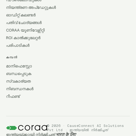
നിയന്ത്രണ അപ്ഡേറ്റുകൾ
ഓഡിറ്റ് കലണ്ടർ
പതിവ് ചോദ്യങ്ങൾ
CORAA യൂണിവേഴ്സിറ്റി
ROI കാൽക്കുലേറ്റർ
പരിപാടികൾ
കമ്പനി
മാനിഫെസ്റ്റോ
ബന്ധപ്പെടുക
സ്വകാര്യത
നിബന്ധനകൾ
റീഫണ്ട്
© 2026 · CauseConnect AI Solutions
Pvt Ltd · ഇന്ത്യയിൽ നിർമ്മിച്ചത്
ഇന്ത്യയ്ക്കായി നിർമ്മിച്ചത്
भारत के लिए