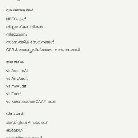
വ്യവസായങ്ങൾ
NBFC-കൾ
ലിസ്റ്റഡ് കമ്പനികൾ
നിർമ്മാണം
സാമ്പത്തിക സേവനങ്ങൾ
CSR & ലാഭേച്ഛയില്ലാത്ത സ്ഥാപനങ്ങൾ
താരതമ്യം
vs AssureAI
vs AnyAudit
vs myAudit
vs Excel
vs പരമ്പരാഗത CAAT-കൾ
വിഭവങ്ങൾ
ഓഡിറ്റിലെ AI ഗൈഡ്
ബ്ലോഗ്
ഡൗൺലോഡുകൾ