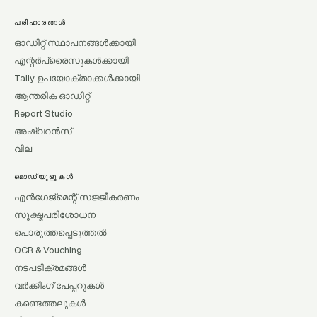
പരിഹാരങ്ങൾ
ഓഡിറ്റ് സ്ഥാപനങ്ങൾക്കായി
എന്റർപ്രൈസുകൾക്കായി
Tally ഉപയോക്താക്കൾക്കായി
ആന്തരിക ഓഡിറ്റ്
Report Studio
അഷ്വറൻസ്
വില
മൊഡ്യൂളുകൾ
എൻഗേജ്മെന്റ് സജ്ജീകരണം
സൂക്ഷ്മപരിശോധന
പൊരുത്തപ്പെടുത്തൽ
OCR & Vouching
നടപടിക്രമങ്ങൾ
വർക്കിംഗ് പേപ്പറുകൾ
കണ്ടെത്തലുകൾ