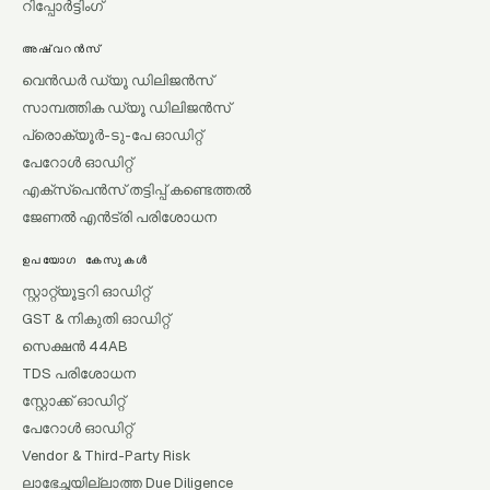
റിപ്പോർട്ടിംഗ്
അഷ്വറൻസ്
വെൻഡർ ഡ്യൂ ഡിലിജൻസ്
സാമ്പത്തിക ഡ്യൂ ഡിലിജൻസ്
പ്രൊക്യൂർ-ടു-പേ ഓഡിറ്റ്
പേറോൾ ഓഡിറ്റ്
എക്സ്പെൻസ് തട്ടിപ്പ് കണ്ടെത്തൽ
ജേണൽ എൻട്രി പരിശോധന
ഉപയോഗ കേസുകൾ
സ്റ്റാറ്റ്യൂട്ടറി ഓഡിറ്റ്
GST & നികുതി ഓഡിറ്റ്
സെക്ഷൻ 44AB
TDS പരിശോധന
സ്റ്റോക്ക് ഓഡിറ്റ്
പേറോൾ ഓഡിറ്റ്
Vendor & Third-Party Risk
ലാഭേച്ഛയില്ലാത്ത Due Diligence