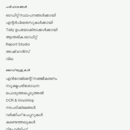
പരിഹാരങ്ങൾ
ഓഡിറ്റ് സ്ഥാപനങ്ങൾക്കായി
എന്റർപ്രൈസുകൾക്കായി
Tally ഉപയോക്താക്കൾക്കായി
ആന്തരിക ഓഡിറ്റ്
Report Studio
അഷ്വറൻസ്
വില
മൊഡ്യൂളുകൾ
എൻഗേജ്മെന്റ് സജ്ജീകരണം
സൂക്ഷ്മപരിശോധന
പൊരുത്തപ്പെടുത്തൽ
OCR & Vouching
നടപടിക്രമങ്ങൾ
വർക്കിംഗ് പേപ്പറുകൾ
കണ്ടെത്തലുകൾ
റിപ്പോർട്ടിംഗ്