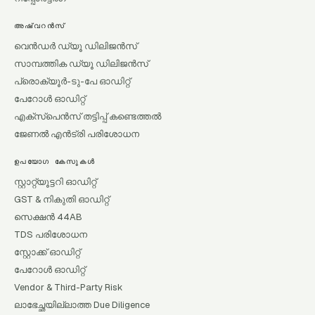
അഷ്വറൻസ്
വെൻഡർ ഡ്യൂ ഡിലിജൻസ്
സാമ്പത്തിക ഡ്യൂ ഡിലിജൻസ്
പ്രൊക്യൂർ-ടു-പേ ഓഡിറ്റ്
പേറോൾ ഓഡിറ്റ്
എക്സ്പെൻസ് തട്ടിപ്പ് കണ്ടെത്തൽ
ജേണൽ എൻട്രി പരിശോധന
ഉപയോഗ കേസുകൾ
സ്റ്റാറ്റ്യൂട്ടറി ഓഡിറ്റ്
GST & നികുതി ഓഡിറ്റ്
സെക്ഷൻ 44AB
TDS പരിശോധന
സ്റ്റോക്ക് ഓഡിറ്റ്
പേറോൾ ഓഡിറ്റ്
Vendor & Third-Party Risk
ലാഭേച്ഛയില്ലാത്ത Due Diligence