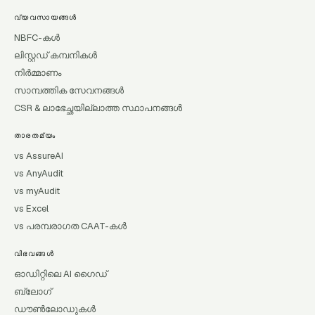
വ്യവസായങ്ങൾ
NBFC-കൾ
ലിസ്റ്റഡ് കമ്പനികൾ
നിർമ്മാണം
സാമ്പത്തിക സേവനങ്ങൾ
CSR & ലാഭേച്ഛയില്ലാത്ത സ്ഥാപനങ്ങൾ
താരതമ്യം
vs AssureAI
vs AnyAudit
vs myAudit
vs Excel
vs പരമ്പരാഗത CAAT-കൾ
വിഭവങ്ങൾ
ഓഡിറ്റിലെ AI ഗൈഡ്
ബ്ലോഗ്
ഡൗൺലോഡുകൾ