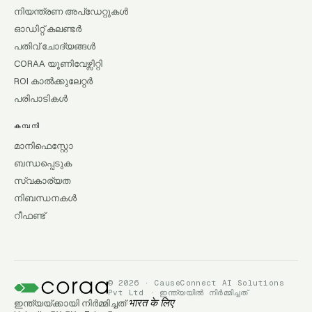
നിയന്ത്രണ അപ്ഡേറ്റുകൾ
ഓഡിറ്റ് കലണ്ടർ
പതിവ് ചോദ്യങ്ങൾ
CORAA യൂണിവേഴ്സിറ്റി
ROI കാൽക്കുലേറ്റർ
പരിപാടികൾ
കമ്പനി
മാനിഫെസ്റ്റോ
ബന്ധപ്പെടുക
സ്വകാര്യത
നിബന്ധനകൾ
റീഫണ്ട്
© 2026 · CauseConnect AI Solutions
Pvt Ltd · ഇന്ത്യയിൽ നിർമ്മിച്ചത്
ഇന്ത്യയ്ക്കായി നിർമ്മിച്ചത്
भारत के लिए