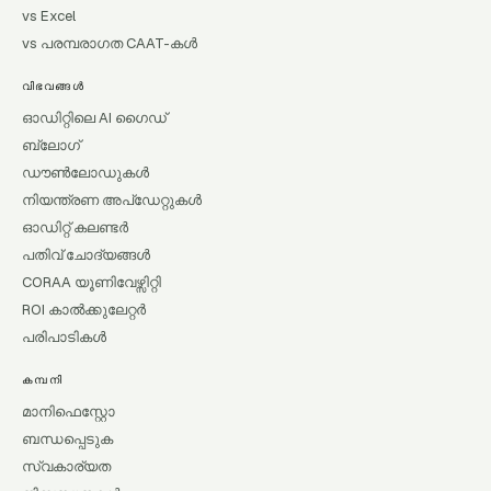
vs Excel
vs പരമ്പരാഗത CAAT-കൾ
വിഭവങ്ങൾ
ഓഡിറ്റിലെ AI ഗൈഡ്
ബ്ലോഗ്
ഡൗൺലോഡുകൾ
നിയന്ത്രണ അപ്ഡേറ്റുകൾ
ഓഡിറ്റ് കലണ്ടർ
പതിവ് ചോദ്യങ്ങൾ
CORAA യൂണിവേഴ്സിറ്റി
ROI കാൽക്കുലേറ്റർ
പരിപാടികൾ
കമ്പനി
മാനിഫെസ്റ്റോ
ബന്ധപ്പെടുക
സ്വകാര്യത