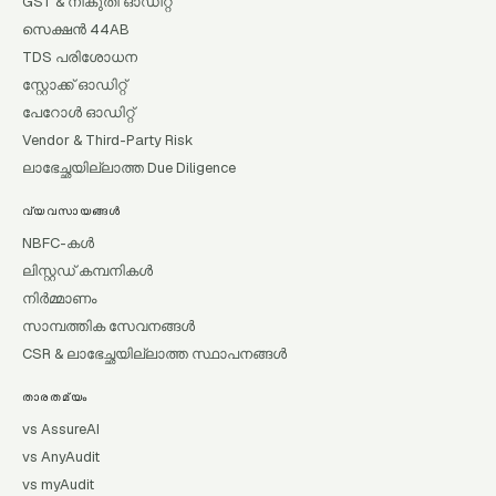
GST & നികുതി ഓഡിറ്റ്
സെക്ഷൻ 44AB
TDS പരിശോധന
സ്റ്റോക്ക് ഓഡിറ്റ്
പേറോൾ ഓഡിറ്റ്
Vendor & Third-Party Risk
ലാഭേച്ഛയില്ലാത്ത Due Diligence
വ്യവസായങ്ങൾ
NBFC-കൾ
ലിസ്റ്റഡ് കമ്പനികൾ
നിർമ്മാണം
സാമ്പത്തിക സേവനങ്ങൾ
CSR & ലാഭേച്ഛയില്ലാത്ത സ്ഥാപനങ്ങൾ
താരതമ്യം
vs AssureAI
vs AnyAudit
vs myAudit