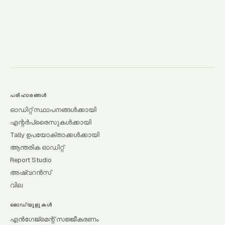
→
പരിഹാരങ്ങൾ
ഓഡിറ്റ് സ്ഥാപനങ്ങൾക്കായി
എന്റർപ്രൈസുകൾക്കായി
Tally ഉപയോക്താക്കൾക്കായി
ആന്തരിക ഓഡിറ്റ്
Report Studio
അഷ്വറൻസ്
വില
മൊഡ്യൂളുകൾ
എൻഗേജ്മെന്റ് സജ്ജീകരണം