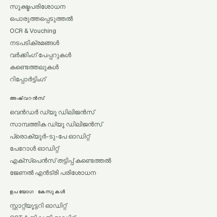
സൂക്ഷ്മപരിശോധന
പൊരുത്തപ്പെടുത്തൽ
OCR & Vouching
നടപടിക്രമങ്ങൾ
വർക്കിംഗ് പേപ്പറുകൾ
കണ്ടെത്തലുകൾ
റിപ്പോർട്ടിംഗ്
അഷ്വറൻസ്
വെൻഡർ ഡ്യൂ ഡിലിജൻസ്
സാമ്പത്തിക ഡ്യൂ ഡിലിജൻസ്
പ്രൊക്യൂർ-ടു-പേ ഓഡിറ്റ്
പേറോൾ ഓഡിറ്റ്
എക്സ്പെൻസ് തട്ടിപ്പ് കണ്ടെത്തൽ
ജേണൽ എൻട്രി പരിശോധന
ഉപയോഗ കേസുകൾ
സ്റ്റാറ്റ്യൂട്ടറി ഓഡിറ്റ്