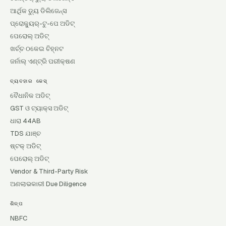
ଆର୍ଥିକ ଡ୍ୟୁ ଡିଲିଜେନ୍ସ
ପ୍ରୋକ୍ୟୁର୍-ଟୁ-ପେ ଅଡିଟ୍
ପେରୋଲ୍ ଅଡିଟ୍
ଖର୍ଚ୍ଚ ଠକେଇ ଚିହ୍ନଟ
ଜର୍ନାଲ୍ ଏଣ୍ଟ୍ରି ପରୀକ୍ଷଣ
ବ୍ୟବହାର କେସ୍
ବୈଧାନିକ ଅଡିଟ୍
GST ଓ ଟ୍ୟାକ୍ସ ଅଡିଟ୍
ଧାରା 44AB
TDS ଯାଞ୍ଚ
ଷ୍ଟକ୍ ଅଡିଟ୍
ପେରୋଲ୍ ଅଡିଟ୍
Vendor & Third-Party Risk
ଅଣଲାଭକାରୀ Due Diligence
ଶିଳ୍ପ
NBFC