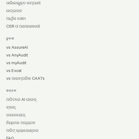
ତାଲିକାଭୁକ୍ତ କମ୍ପାନୀ
ଉତ୍ପାଦନ
ଆର୍ଥିକ ସେବା
CSR ଓ ଅଣଲାଭକାରୀ
ତୁଳନା
vs AssureAI
vs AnyAudit
vs myAudit
vs Excel
vs ପାରମ୍ପରିକ CAATs
ସମ୍ବଳ
ଅଡିଟରେ AI ଗାଇଡ୍
ବ୍ଲଗ୍
ଡାଉନଲୋଡ୍
ନିୟାମକ ଅଦ୍ୟତନ
ଅଡିଟ୍ କ୍ୟାଲେଣ୍ଡର
FAQ