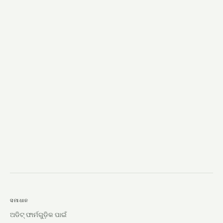
→
ସମାଧାନ
ଅଡିଟ୍ ଫାର୍ମଗୁଡ଼ିକ ପାଇଁ