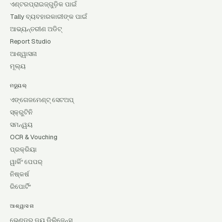
ଏଣ୍ଟରପ୍ରାଇଜ୍‌ଗୁଡ଼ିକ ପାଇଁ
Tally ବ୍ୟବହାରକାରୀଙ୍କ ପାଇଁ
ଆଭ୍ୟନ୍ତରୀଣ ଅଡିଟ୍
Report Studio
ଆଶ୍ୱାସନା
ମୂଲ୍ୟ
ମଡ୍ୟୁଲ୍
ଏଙ୍ଗେଜମେଣ୍ଟ୍ ସେଟଅପ୍
ସ୍କ୍ରୁଟିନି
ସମନ୍ୱୟ
OCR & Vouching
ପ୍ରକ୍ରିୟା
ୱାର୍କିଂ ପେପର୍
ନିଷ୍କର୍ଷ
ରିପୋର୍ଟିଂ
ଆଶ୍ୱାସନା
ଭେଣ୍ଡର୍ ଡ୍ୟୁ ଡିଲିଜେନ୍ସ