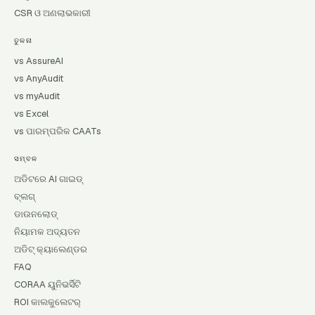
CSR ଓ ଅଣଲାଭକାରୀ
ତୁଳନା
vs AssureAI
vs AnyAudit
vs myAudit
vs Excel
vs ପାରମ୍ପରିକ CAATs
ସମ୍ବଳ
ଅଡିଟରେ AI ଗାଇଡ୍
ବ୍ଲଗ୍
ଡାଉନଲୋଡ୍
ନିୟାମକ ଅଦ୍ୟତନ
ଅଡିଟ୍ କ୍ୟାଲେଣ୍ଡର
FAQ
CORAA ୟୁନିଭର୍ସିଟି
ROI କାଲକୁଲେଟର୍