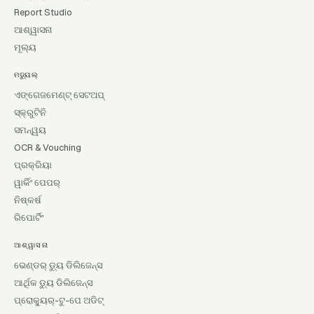
Report Studio
ଆଶ୍ୱାସନା
ମୂଲ୍ୟ
ମଡ୍ୟୁଲ୍
ଏଙ୍ଗେଜମେଣ୍ଟ୍ ସେଟଅପ୍
ସ୍କ୍ରୁଟିନି
ସମନ୍ୱୟ
OCR & Vouching
ପ୍ରକ୍ରିୟା
ୱାର୍କିଂ ପେପର୍
ନିଷ୍କର୍ଷ
ରିପୋର୍ଟିଂ
ଆଶ୍ୱାସନା
ଭେଣ୍ଡର୍ ଡ୍ୟୁ ଡିଲିଜେନ୍ସ
ଆର୍ଥିକ ଡ୍ୟୁ ଡିଲିଜେନ୍ସ
ପ୍ରୋକ୍ୟୁର୍-ଟୁ-ପେ ଅଡିଟ୍