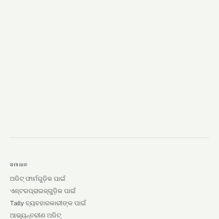
→
ସମାଧାନ
ଅଡିଟ୍ ଫାର୍ମଗୁଡ଼ିକ ପାଇଁ
ଏଣ୍ଟରପ୍ରାଇଜ୍‌ଗୁଡ଼ିକ ପାଇଁ
Tally ବ୍ୟବହାରକାରୀଙ୍କ ପାଇଁ
ଆଭ୍ୟନ୍ତରୀଣ ଅଡିଟ୍