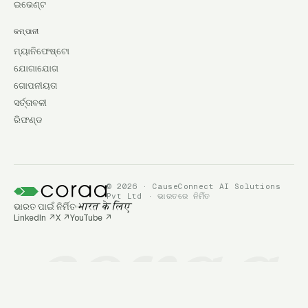
ଇଭେଣ୍ଟ
କମ୍ପାନୀ
ମ୍ୟାନିଫେଷ୍ଟୋ
ଯୋଗାଯୋଗ
ଗୋପନୀୟତା
ସର୍ତ୍ତାବଳୀ
ରିଫଣ୍ଡ
© 2026 · CauseConnect AI Solutions
Pvt Ltd · ଭାରତରେ ନିର୍ମିତ
ଭାରତ ପାଇଁ ନିର୍ମିତ
भारत के लिए
LinkedIn
↗
X
↗
YouTube
↗
coraa