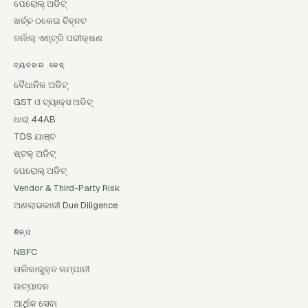
ପେରୋଲ୍ ଅଡିଟ୍
ଖର୍ଚ୍ଚ ଠକେଇ ଚିହ୍ନଟ
ଜର୍ନାଲ୍ ଏଣ୍ଟ୍ରି ପରୀକ୍ଷଣ
ବ୍ୟବହାର କେସ୍
ବୈଧାନିକ ଅଡିଟ୍
GST ଓ ଟ୍ୟାକ୍ସ ଅଡିଟ୍
ଧାରା 44AB
TDS ଯାଞ୍ଚ
ଷ୍ଟକ୍ ଅଡିଟ୍
ପେରୋଲ୍ ଅଡିଟ୍
Vendor & Third-Party Risk
ଅଣଲାଭକାରୀ Due Diligence
ଶିଳ୍ପ
NBFC
ତାଲିକାଭୁକ୍ତ କମ୍ପାନୀ
ଉତ୍ପାଦନ
ଆର୍ଥିକ ସେବା