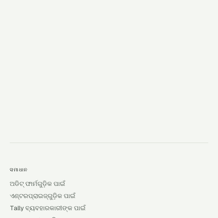
→
ସମାଧାନ
ଅଡିଟ୍ ଫାର୍ମଗୁଡ଼ିକ ପାଇଁ
ଏଣ୍ଟରପ୍ରାଇଜ୍‌ଗୁଡ଼ିକ ପାଇଁ
Tally ବ୍ୟବହାରକାରୀଙ୍କ ପାଇଁ