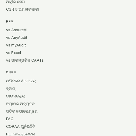
ଆର୍ଥିକ ସେବା
CSR ଓ ଅଣଲାଭକାରୀ
ତୁଳନା
vs AssureAI
vs AnyAudit
vs myAudit
vs Excel
vs ପାରମ୍ପରିକ CAATs
ସମ୍ବଳ
ଅଡିଟରେ AI ଗାଇଡ୍
ବ୍ଲଗ୍
ଡାଉନଲୋଡ୍
ନିୟାମକ ଅଦ୍ୟତନ
ଅଡିଟ୍ କ୍ୟାଲେଣ୍ଡର
FAQ
CORAA ୟୁନିଭର୍ସିଟି
ROI କାଲକୁଲେଟର୍