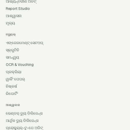
ଆଭ୍ୟନ୍ତରୀଣ ଅଡିଟ୍
Report Studio
ଆଶ୍ୱାସନା
ମୂଲ୍ୟ
ମଡ୍ୟୁଲ୍
ଏଙ୍ଗେଜମେଣ୍ଟ୍ ସେଟଅପ୍
ସ୍କ୍ରୁଟିନି
ସମନ୍ୱୟ
OCR & Vouching
ପ୍ରକ୍ରିୟା
ୱାର୍କିଂ ପେପର୍
ନିଷ୍କର୍ଷ
ରିପୋର୍ଟିଂ
ଆଶ୍ୱାସନା
ଭେଣ୍ଡର୍ ଡ୍ୟୁ ଡିଲିଜେନ୍ସ
ଆର୍ଥିକ ଡ୍ୟୁ ଡିଲିଜେନ୍ସ
ପ୍ରୋକ୍ୟୁର୍-ଟୁ-ପେ ଅଡିଟ୍