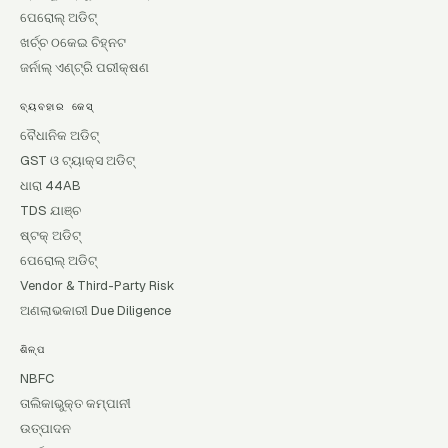
ପେରୋଲ୍ ଅଡିଟ୍
ଖର୍ଚ୍ଚ ଠକେଇ ଚିହ୍ନଟ
ଜର୍ନାଲ୍ ଏଣ୍ଟ୍ରି ପରୀକ୍ଷଣ
ବ୍ୟବହାର କେସ୍
ବୈଧାନିକ ଅଡିଟ୍
GST ଓ ଟ୍ୟାକ୍ସ ଅଡିଟ୍
ଧାରା 44AB
TDS ଯାଞ୍ଚ
ଷ୍ଟକ୍ ଅଡିଟ୍
ପେରୋଲ୍ ଅଡିଟ୍
Vendor & Third-Party Risk
ଅଣଲାଭକାରୀ Due Diligence
ଶିଳ୍ପ
NBFC
ତାଲିକାଭୁକ୍ତ କମ୍ପାନୀ
ଉତ୍ପାଦନ