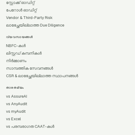
സ്റ്റോക്ക് ഓഡിറ്റ്
പേറോൾ ഓഡിറ്റ്
Vendor & Third-Party Risk
ലാഭേച്ഛയില്ലാത്ത Due Diligence
വ്യവസായങ്ങൾ
NBFC-കൾ
ലിസ്റ്റഡ് കമ്പനികൾ
നിർമ്മാണം
സാമ്പത്തിക സേവനങ്ങൾ
CSR & ലാഭേച്ഛയില്ലാത്ത സ്ഥാപനങ്ങൾ
താരതമ്യം
vs AssureAI
vs AnyAudit
vs myAudit
vs Excel
vs പരമ്പരാഗത CAAT-കൾ