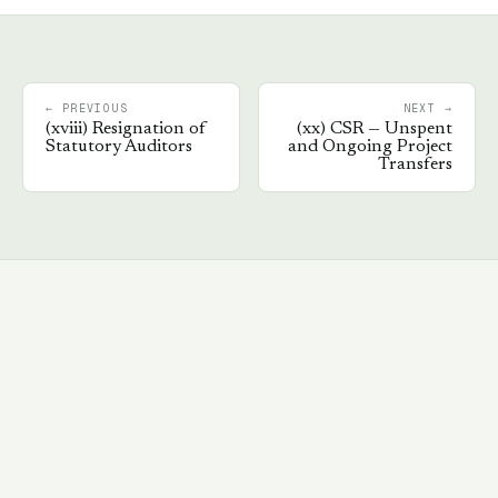
← PREVIOUS
NEXT →
(
xviii
)
Resignation of
(
xx
)
CSR — Unspent
Statutory Auditors
and Ongoing Project
Transfers
Book a walkthrough
→