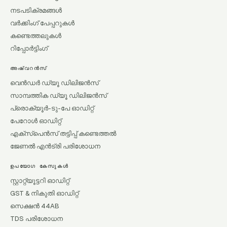
നടപടിക്രമങ്ങൾ
വർക്കിംഗ് പേപ്പറുകൾ
കണ്ടെത്തലുകൾ
റിപ്പോർട്ടിംഗ്
അഷ്വറൻസ്
വെൻഡർ ഡ്യൂ ഡിലിജൻസ്
സാമ്പത്തിക ഡ്യൂ ഡിലിജൻസ്
പ്രൊക്യൂർ-ടു-പേ ഓഡിറ്റ്
പേറോൾ ഓഡിറ്റ്
എക്സ്പെൻസ് തട്ടിപ്പ് കണ്ടെത്തൽ
ജേണൽ എൻട്രി പരിശോധന
ഉപയോഗ കേസുകൾ
സ്റ്റാറ്റ്യൂട്ടറി ഓഡിറ്റ്
GST & നികുതി ഓഡിറ്റ്
സെക്ഷൻ 44AB
TDS പരിശോധന