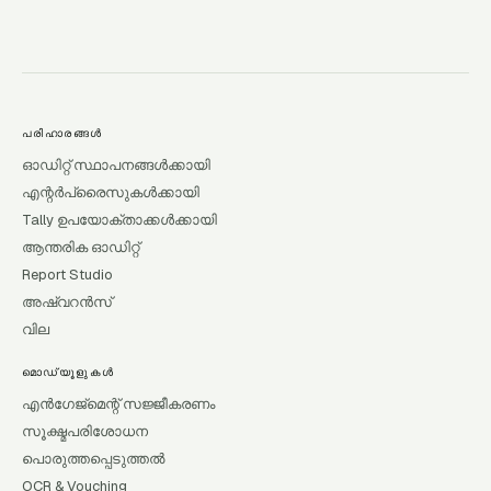
പരിഹാരങ്ങൾ
ഓഡിറ്റ് സ്ഥാപനങ്ങൾക്കായി
എന്റർപ്രൈസുകൾക്കായി
Tally ഉപയോക്താക്കൾക്കായി
ആന്തരിക ഓഡിറ്റ്
Report Studio
അഷ്വറൻസ്
വില
മൊഡ്യൂളുകൾ
എൻഗേജ്മെന്റ് സജ്ജീകരണം
സൂക്ഷ്മപരിശോധന
പൊരുത്തപ്പെടുത്തൽ
OCR & Vouching