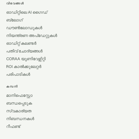
വിഭവങ്ങൾ
ഓഡിറ്റിലെ AI ഗൈഡ്
ബ്ലോഗ്
ഡൗൺലോഡുകൾ
നിയന്ത്രണ അപ്ഡേറ്റുകൾ
ഓഡിറ്റ് കലണ്ടർ
പതിവ് ചോദ്യങ്ങൾ
CORAA യൂണിവേഴ്സിറ്റി
ROI കാൽക്കുലേറ്റർ
പരിപാടികൾ
കമ്പനി
മാനിഫെസ്റ്റോ
ബന്ധപ്പെടുക
സ്വകാര്യത
നിബന്ധനകൾ
റീഫണ്ട്