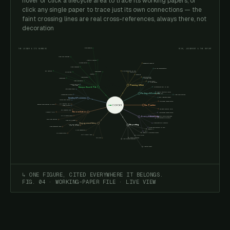
hover or click a lifecycle area to trace its working papers, or
click any single paper to trace just its own connections — the
faint crossing lines are real cross-references, always there, not
decoration
Lead schedules
THE LEDGER & ITS NUMBERS
RISK, JUDGEMENT & THE REPORT
Cash flow workings
Capital & reserves
Related parties
Engagement checklist
Loans & advances
SA 230 documentation
P&L captions
Risk assessment · SA 315
Fixed assets
Borrowings
Materiality
Inventory
Sampling
Trade payables
Opening balance
Investments
Findings inbox
Trade receivables
Going concern
Client portal
Account analytics
Planning & Risk
Cash & bank
Balance Sheet & P&L
Misstatement eval · SA 450
Intelligence studio
Overall analytical review
Findings & Controls
Form 3CD
Transactional scrutiny
Legal confirmations
EQR readiness cockpit
Scrutiny & Forensics
Journal-entry testing
GST annual reconciliation
External confirmations · SA 505
TDS · deductee · 26AS
Tax Practice
Ledger scrutiny
Tax audit sign-off · 44AB
TDS · deductor side
Reconciliation
Vouching / OCR
Intra-branch reconciliation
RCM reconciliation
TDS/TCS return cross-check
Group & Multi-Entity
Intra-company elimination
PF, PT & ESI challans
GSTR-3B vs books
Engagement Setup
Consolidation of financials
Reporting
Data room seeding
GSTR-2B vs books
Bank statement recon
Bank confirmations · SA 505
Schedule III
Client onboarding
MRL
Schedule III disclosure review
TCS reconciliation
SAP / Oracle / Zoho
CARO 2020
Notes to accounts
Tally sync
Audit planning summary
Auditor's report
↳ ONE FIGURE, CITED EVERYWHERE IT BELONGS.
FIG. 04 · WORKING-PAPER FILE · LIVE VIEW