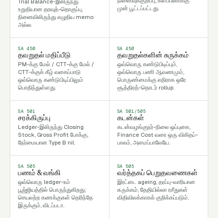
நினைவுக்குறிப்பு, களப்பணிக்கு
Trial Balance-இலிருந்து
முன் பூட்டப்பட்டது.
உறுதியான தரவுத்-தொகுப்பு,
நினைவிலிருந்து எழுதிய memo
அல்ல.
SA 450
SA 450
தவறுதல் மதிப்பீடு
தவறுதல்களின் சுருக்கம்
PM-க்கு மேல் / CTT-க்கு மேல் /
ஒவ்வொரு கண்டுபிடிப்பும்,
CTT-க்குக் கீழ் வகைப்பாடு
ஒவ்வொரு பணி ஆவணமும்,
ஒவ்வொரு கண்டுபிடிப்பிலும்
பொருண்மைக்கு எதிராக ஒரே
பொதிந்துள்ளது.
சூத்திரத்-தொடர் rollup.
SA 501
SA 501/505
சரக்கிருப்பு
கடன்கள்
Ledger-இலிருந்து Closing
கடன்வழங்குநர்-நிலை ஒப்புகை,
Stock, Gross Profit போக்கு,
Finance Cost வரை ஒரு விகிதப்-
நேர்மையான Type B nil.
பாலம், அமைப்பாலேயே.
SA 505
SA 505
பணம் & வங்கி
வர்த்தகப் பெறுதவணைகள்
ஒவ்வொரு ledger-உம்
இரட்டை ageing, தரப்பு-வாரியான
பூஜ்ஜியத்தில் பொருந்துகிறது;
சுருக்கம், தேதியில்லா ரசீதுகள்
செயலற்ற கணக்குகள் தெரிந்தே
விதிவிலக்காகக் குறிக்கப்படும்.
இருக்கும், விடப்படா.