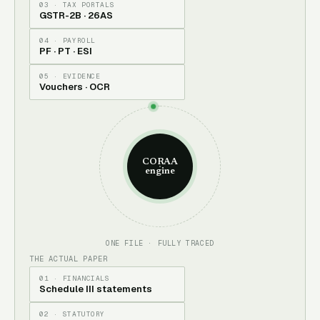
03 · TAX PORTALS
GSTR-2B · 26AS
04 · PAYROLL
PF · PT · ESI
05 · EVIDENCE
Vouchers · OCR
CORAA
engine
ONE FILE · FULLY TRACED
THE ACTUAL PAPER
01 · FINANCIALS
Schedule III statements
02 · STATUTORY