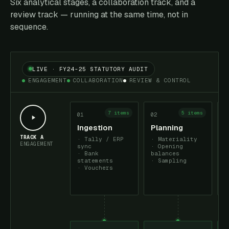
Six analytical stages, a collaboration track, and a
review track — running at the same time, not in
sequence.
LIVE · FY24-25 STATUTORY AUDIT
ENGAGEMENT
COLLABORATION
REVIEW & CONTROL
7 items
5 items
01
02
0
Ingestion
Planning
I
f
TRACK A
·
Tally / ERP
·
Materiality
ENGAGEMENT
sync
·
Opening
·
Bank
balances
s
statements
·
Sampling
·
Vouchers
a
a