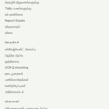
தொழில் நிறுவனங்களுக்கு
Tally பயனர்களுக்கு
உள் தணிக்கை
Report Studio
உத்தரவாதம்
விலை
தொகுதிகள்
எங்கேஜ்மென்ட் அமைப்பு
ஆழ்ந்த ஆய்வு
ஒத்திசைவு
OCR & Vouching
நடைமுறைகள்
பணிக்காகிதங்கள்
கண்டுபிடிப்புகள்
அறிக்கையிடல்
உத்தரவாதம்
விற்பனையாளர் முறையான ஆய்வு