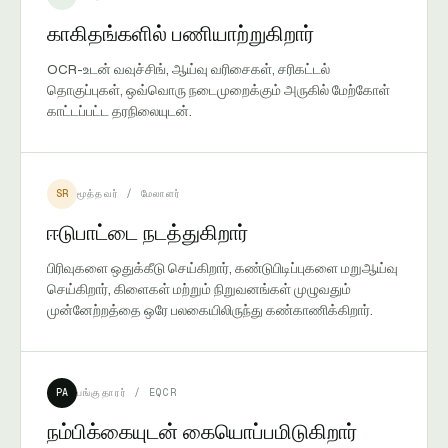
காகிதங்களில் பணியாற்றுகிறார்
OCR-உடன் வவுச்சிங், ஆய்வு வரிசைகள், சரிகட்டல்
தொகுப்புகள், ஒவ்வொரு நடைமுறைக்கும் அருகில் மேற்கோள்
காட்டப்பட்ட தரநிலையுடன்.
SR
மூத்தவர் / மேலாளர்
ஈடுபாட்டை நடத்துகிறார்
பிரிவுகளை ஒதுக்கீடு செய்கிறார், கண்டுபிடிப்புகளை மறுஆய்வு
செய்கிறார், கிளைகள் மற்றும் நிறுவனங்கள் முழுவதும்
முன்னேற்றத்தை ஒரே பலகையிலிருந்து கண்காணிக்கிறார்.
PA
பங்குதாரர் / EQCR
நம்பிக்கையுடன் கையொப்பமிடுகிறார்