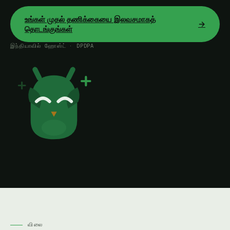
உங்கள் முதல் தணிக்கையை இலவசமாகத்
→
தொடங்குங்கள்
இந்தியாவில் ஹோஸ்ட் · DPDPA
விலை