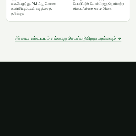
கையெழுத்து. PM-க்கு மேலான
பெயரிட்டுச் சொல்கிறது, தெளிவற்ற
கண்டுபிடிப்புகள் கருத்தைத்
சிவப்பு/பச்சை gate அல்ல.
தடுக்கும்.
நிர்ணய உள்மையம் எவ்வாறு செயல்படுகிறது படிக்கவும்
→