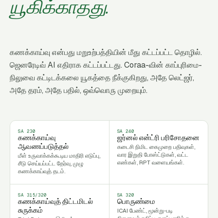
யூகிக்காதது.
கணக்காய்வு என்பது மறுஉற்பத்தியின் மீது கட்டப்பட்ட தொழில்.
ஜெனரேடிவ் AI எதிராக கட்டப்பட்டது. Coraa-வின் காப்புரிமை-
நிலுவை கட்டிடக்கலை யூகத்தை நீக்குகிறது, அதே லெட்ஜர்,
அதே தரம், அதே பதில், ஒவ்வொரு முறையும்.
SA 230
SA 240
கணக்காய்வு
ஜர்னல் என்ட்ரி பரிசோதனை
கடைசி நிமிட கைமுறை பதிவுகள்,
ஆவணப்படுத்தல்
வார இறுதி போஸ்ட்டுகள், வட்ட
மீள் உருவாக்கக்கூடிய மாதிரி எடுப்பு,
எண்கள், RPT வளையங்கள்.
சீடு செய்யப்பட்ட தேர்வு, முழு
கணக்காய்வுத் தடம்.
SA 315/320
SA 320
கணக்காய்வுத் திட்டமிடல்
பொருண்மை
ICAI பேண்ட், மூன்று-படி
சுருக்கம்