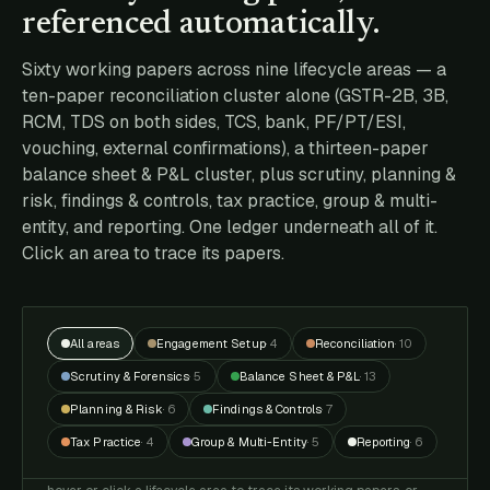
referenced automatically.
Sixty working papers across nine lifecycle areas — a
ten-paper reconciliation cluster alone (GSTR-2B, 3B,
RCM, TDS on both sides, TCS, bank, PF/PT/ESI,
vouching, external confirmations), a thirteen-paper
balance sheet & P&L cluster, plus scrutiny, planning &
risk, findings & controls, tax practice, group & multi-
entity, and reporting. One ledger underneath all of it.
Click an area to trace its papers.
All areas
Engagement Setup
·
4
Reconciliation
·
10
Scrutiny & Forensics
·
5
Balance Sheet & P&L
·
13
Planning & Risk
·
6
Findings & Controls
·
7
Tax Practice
·
4
Group & Multi-Entity
·
5
Reporting
·
6