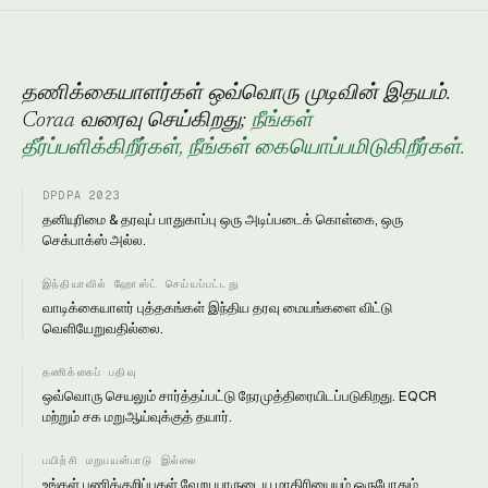
தணிக்கையாளர்கள் ஒவ்வொரு முடிவின் இதயம்.
Coraa வரைவு செய்கிறது;
நீங்கள்
தீர்ப்பளிக்கிறீர்கள், நீங்கள் கையொப்பமிடுகிறீர்கள்.
DPDPA 2023
தனியுரிமை & தரவுப் பாதுகாப்பு ஒரு அடிப்படைக் கொள்கை, ஒரு
செக்பாக்ஸ் அல்ல.
இந்தியாவில் ஹோஸ்ட் செய்யப்பட்டது
வாடிக்கையாளர் புத்தகங்கள் இந்திய தரவு மையங்களை விட்டு
வெளியேறுவதில்லை.
தணிக்கைப் பதிவு
ஒவ்வொரு செயலும் சார்த்தப்பட்டு நேரமுத்திரையிடப்படுகிறது. EQCR
மற்றும் சக மறுஆய்வுக்குத் தயார்.
பயிற்சி மறுபயன்பாடு இல்லை
உங்கள் பணிக்குறிப்புகள் வேறு யாருடைய மாதிரியையும் ஒருபோதும்