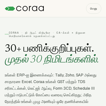
மெனு
CORAA · தி ஆடிட் ஸ்டூடியோ · CA-க்கள் × நிறுவன
பொறியாளர்களால் உருவாக்கப்பட்டது
30+ பணிக்குறிப்புகள்.
முதல் 30 நிமிடங்களில்.
உங்கள் ERP-ஐ இணைக்கவும்: Tally, Zoho, SAP அல்லது
சாதாரண Excel. Coraa உங்கள் GST மற்றும் TDS
சரிகட்டல்கள், லெட்ஜர் ஆய்வு, Form 3CD, Schedule III
மற்றும் ஈடுபாட்டுக் கோப்பை வரைவு செய்கிறது; அதே
நேரத்தில் உங்கள் முழு அணியும் ஒரே தணிக்கையில்