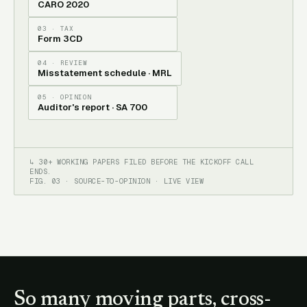
CARO 2020
03 · TAX
Form 3CD
04 · REVIEW
Misstatement schedule · MRL
05 · OPINION
Auditor's report · SA 700
↳ 30+ WORKING PAPERS FILED BEFORE THE KICKOFF CALL
ENDS.
FIG. 03 · SOURCE-TO-OPINION · LIVE VIEW
So many moving parts, cross-