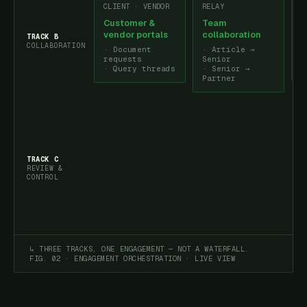
CLIENT · VENDOR
RELAY
S
Customer &
Team
V
vendor portals
collaboration
TRACK B
COLLABORATION
i
·
Document
·
Article →
requests
Senior
c
·
Query threads
·
Senior →
Partner
TRACK C
REVIEW &
CONTROL
↳ THREE TRACKS, ONE ENGAGEMENT — NOT A WATERFALL.
FIG. 02 · ENGAGEMENT ORCHESTRATION · LIVE VIEW