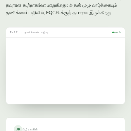
தவறான கூற்றாகவோ மாறுகிறது; அதன் முழு வாழ்க்கையும்
தணிக்கைப் பதிவில், EQCR-க்குத் தயாராக இருக்கிறது.
F-031 · தணிக்கைப் பதிவு
லைவ்
AR
ஆர்டிக்கிள்