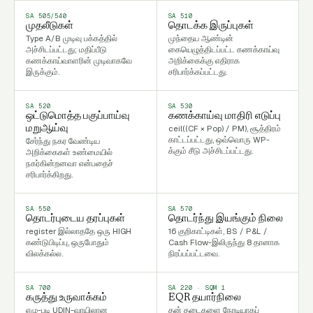
SA 505/540
SA 510
முதலீடுகள்
தொடக்க இருப்புகள்
Type A/B முடிவு பக்கத்தில்
முந்தைய ஆண்டின்
அச்சிடப்பட்டது; மதிப்பீடு
கையெழுத்திடப்பட்ட கணக்காய்வு
கணக்காய்வாளரின் முடிவாகவே
அறிக்கைக்கு எதிராக
இருக்கும்.
சரிபார்க்கப்பட்டது.
SA 520
SA 530
ஒட்டுமொத்த பகுப்பாய்வு
கணக்காய்வு மாதிரி எடுப்பு
ceil((CF × Pop) / PM), சூத்திரம்
மறுஆய்வு
காட்டப்பட்டது, ஒவ்வொரு WP-
சேர்ந்து நகர வேண்டிய
க்கும் சீடு அச்சிடப்பட்டது.
அறிக்கைகள் உண்மையில்
நகர்கின்றனவா என்பதைச்
சரிபார்க்கிறது.
SA 550
SA 570
தொடர்புடைய தரப்புகள்
தொடர்ந்து இயங்கும் நிலை
register இல்லாததே ஒரு HIGH
16 குறிகாட்டிகள், BS / P&L /
கண்டுபிடிப்பு, ஒருபோதும்
Cash Flow-இலிருந்து 8 தானாக
விலக்கல்ல.
நிரப்பப்பட்டவை.
SA 700
SA 220 · SQM 1
கருத்து உருவாக்கம்
EQR தயார்நிலை
ஏழு-படி UDIN-வாயிலான
தன் தடைகளை நேரடியாகப்