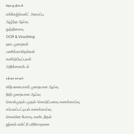
தொகுதிகள்
எங்கேஜ்மென்ட் அமைப்பு
ஆழ்ந்த ஆய்வு
ஒத்திசைவு
OCR & Vouching
நடைமுறைகள்
பணிக்காகிதங்கள்
கண்டுபிடிப்புகள்
அறிக்கையிடல்
உத்தரவாதம்
விற்பனையாளர் முறையான ஆய்வு
நிதி முறையான ஆய்வு
கொள்முதல்-முதல்-கொடுப்பனவு கணக்காய்வு
சம்பளப்பட்டியல் கணக்காய்வு
செலவின மோசடி கண்டறிதல்
ஜர்னல் என்ட்ரி பரிசோதனை