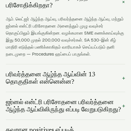
+
பரிசோதிக்கிறதா?
ஆம். லெட்ஜர் ஆழ்ந்த ஆய்வு, பரிவர்த்தனை ஆழ்ந்த ஆய்வு, மற்றும்
ஜர்னல் என்ட்ரி பரிசோதனை அனைத்தும் முழு வவுச்சர்
தொகுப்பிலும் இயங்குகின்றன. வழக்கமான SME கணக்காய்வுக்கு
இது 50,000 முதல் 200,000 வவுச்சர்கள். SA 530-இன் கீழ்
மாதிரி எடுத்தல் பணிக்காகிதம் வாரியாகச் செய்யப்படும் தனி
நடைமுறை — Procedures ஹப்பைப் பாருங்கள்.
பரிவர்த்தனை ஆழ்ந்த ஆய்வின் 13
+
தொகுதிகள் என்னென்ன?
Cash & Bank, ஆவணம் மற்றும் விளக்க இடைவெளிகள்,
கடனாளிகள் / Accounts Receivable, கடனீந்தோர் / Accounts
ஜர்னல் என்ட்ரி பரிசோதனை பரிவர்த்தனை
+
Payable, வருவாய் / வருமானம், செலவு பகுப்பாய்வு, நிலையான
ஆழ்ந்த ஆய்விலிருந்து எப்படி வேறுபடுகிறது?
சொத்துகள், TDS, GST, செயல்பாட்டு மூலதனம், பிற வருமானம்,
பரிவர்த்தனை ஆழ்ந்த ஆய்வு என்பது 13 தொகுதிகள் முழுவதும்
சட்டப்பூர்வ நிலுவைகள், மற்றும் ஆவணத் தடம். ஒவ்வொரு
வவுச்சர் முரண்பாடுகளைக் கொடியிடும் பரந்த 84-விதி என்ஜின்.
தவறான positives எப்படிக்
தொகுதியும் தொடர்புடைய விதிகளை ஒன்றாகக்