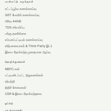
பயன்பாட்டு வழக்குகள்
சட்டப்பூர்வ கணக்காய்வு
GST & வரிக் கணக்காய்வு
பிரிவு 44AB
TDS சரிபார்ப்பு
பங்கு தணிக்கை
சம்பளப்பட்டியல் கணக்காய்வு
விற்பனையாளர் & Third-Party இடர்
இலாப நோக்கற்ற முறையான ஆய்வு
தொழில்துறைகள்
NBFC-கள்
பட்டியலிடப்பட்ட நிறுவனங்கள்
உற்பத்தி
நிதிச் சேவைகள்
CSR & இலாப நோக்கற்றவை
ஒப்பிடு
vs AssureAI