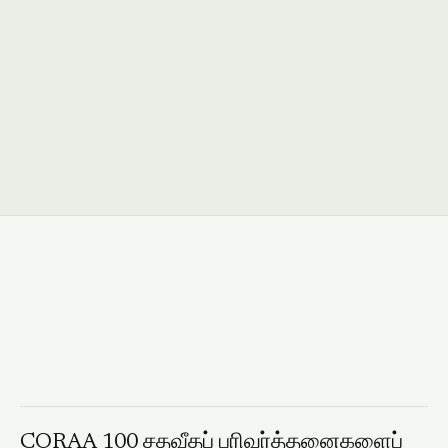
NEW
Intelligence Studio
பண ஓட்டம் வரைபடமாக. லெட்ஜர்கள், தரப்புகள், வவுச்சர்கள்
— nodes மற்றும் edges ஆகக் காட்சிப்படுத்தப்படுகின்றன.
எந்த node அல்லது edge-இலிருந்தும் drill செய்யுங்கள்.
Read more →
CORAA 100 சதவீதப் பரிவர்த்தனைகளைப்