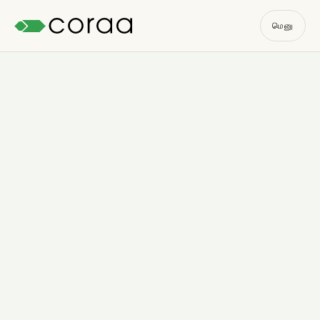
மெனு
Start the free trial
→