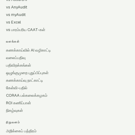
vs AnyAudit
vs myAudit
vs Excel
vs பாரம்பரிய CAAT-கள்
வளங்கள்
கணக்காய்வில் AI வழிகாட்டி
வலைப்பதிவு
பதிவிறக்கங்கள்
ஒழுங்குமுறை புதுப்பிப்புகள்
கணக்காய்வு நாட்காட்டி
கேள்வி-பதில்
CORAA பல்கலைக்கழகம்
ROI கணிப்பான்
நிகழ்வுகள்
நிறுவனம்
அறிக்கைப் பத்திரம்