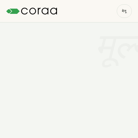
मेनू
मूल