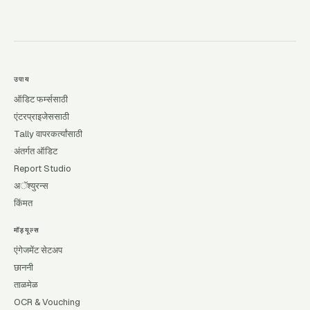
उपाय
ऑडिट फर्म्ससाठी
एंटरप्राइजेससाठी
Tally वापरकर्त्यांसाठी
अंतर्गत ऑडिट
Report Studio
अॅश्युरन्स
किंमत
मॉड्यूल्स
एंगेजमेंट सेटअप
छाननी
ताळमेळ
OCR & Vouching