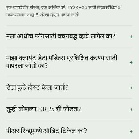
एक कायदेशीर संस्था, एक आर्थिक वर्ष. FY24–25 साठी लेखापरीक्षित 5
उपकंपन्यांचा समूह 5 संस्था म्हणून गणला जातो.
+
मला आधीच प्लॅनसाठी वचनबद्ध व्हावे लागेल का?
नाही. मोफत चाचणी सुरू करा, तुमचे पहिले ऑडिट एंगेजमेंट, पहिल्या ऑडिटनंतर
प्लॅन निवडा.
माझा क्लायंट डेटा मॉडेल्स प्रशिक्षित करण्यासाठी
+
वापरला जातो का?
कधीही नाही. क्लायंट डेटा प्रत्येक एंगेजमेंटनुसार वेगळा आहे. आम्ही तो
+
प्रशिक्षणासाठी फाउंडेशन-मॉडेल प्रदात्यांना पाठवत नाही.
डेटा कुठे होस्ट केला जातो?
भारतात. विशेषतः, AWS ap-south-1 (मुंबई). DPDPA 2023 अनुपालक,
+
ISO 27001:2022 प्रमाणित, SOC 2 Type II साक्षांकित.
तुम्ही कोणत्या ERPs शी जोडता?
Tally Prime (लाइव्ह डेस्कटॉप कनेक्टर), Zoho Books (OAuth), आणि
+
SAP, NetSuite, Busy, Marg साठी Excel-अपलोड. MS Dynamics
पीअर रिव्ह्यूमध्ये ऑडिट टिकेल का?
आणि QuickBooks येत आहेत.