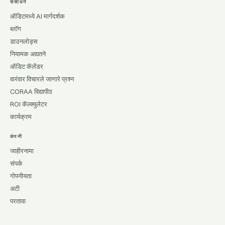
संसाधने
ऑडिटमध्ये AI मार्गदर्शक
ब्लॉग
डाउनलोड्स
नियामक अद्यतने
ऑडिट कॅलेंडर
वारंवार विचारले जाणारे प्रश्न
CORAA विद्यापीठ
ROI कॅल्क्युलेटर
कार्यक्रम
कंपनी
जाहीरनामा
संपर्क
गोपनीयता
अटी
परतावा