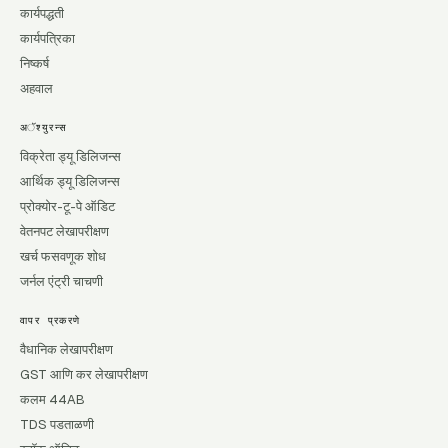
कार्यपद्धती
कार्यपत्रिका
निष्कर्ष
अहवाल
अॅश्युरन्स
विक्रेता ड्यू डिलिजन्स
आर्थिक ड्यू डिलिजन्स
प्रोक्योर-टू-पे ऑडिट
वेतनपट लेखापरीक्षण
खर्च फसवणूक शोध
जर्नल एंट्री चाचणी
वापर प्रकरणे
वैधानिक लेखापरीक्षण
GST आणि कर लेखापरीक्षण
कलम 44AB
TDS पडताळणी