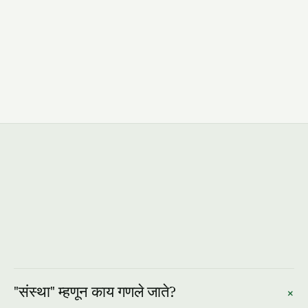
CA Anita Sharma
Sharma & Associates · 60 घटक · 2 पार्टनर्स
+
"संस्था" म्हणून काय गणले जाते?