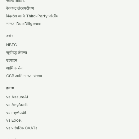
स्टॉक ऑडिट
वेतनपट लेखापरीक्षण
विक्रेता आणि Third-Party जोखीम
नानफा Due Diligence
उद्योग
NBFC
सूचीबद्ध कंपन्या
उत्पादन
आर्थिक सेवा
CSR आणि नानफा संस्था
तुलना
vs AssureAI
vs AnyAudit
vs myAudit
vs Excel
vs पारंपरिक CAATs