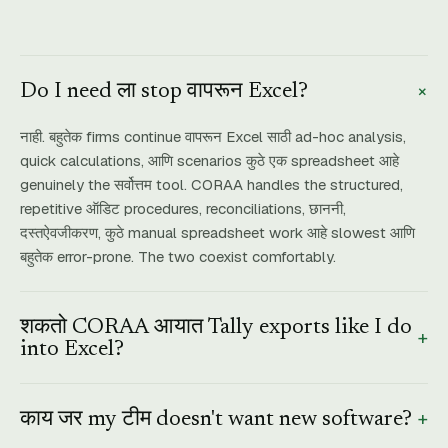
+
Do I need ला stop वापरून Excel?
नाही. बहुतेक firms continue वापरून Excel साठी ad-hoc analysis,
quick calculations, आणि scenarios कुठे एक spreadsheet आहे
genuinely the सर्वोत्तम tool. CORAA handles the structured,
repetitive ऑडिट procedures, reconciliations, छाननी,
दस्तऐवजीकरण, कुठे manual spreadsheet work आहे slowest आणि
बहुतेक error-prone. The two coexist comfortably.
शकतो CORAA आयात Tally exports like I do
+
into Excel?
होय. CORAA आयात Tally data directly, XML किंवा JSON exports.
+
The difference आहे ते instead च्या manually cleaning आणि
काय जर my टीम doesn't want new software?
formatting ते निर्यात, CORAA ingests it directly आणि runs ऑडिट