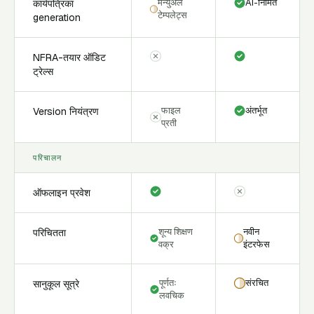
मॅन्युअल
AI-निर्मित
कार्यपत्रिका
टेम्पलेट्स
generation
NFRA-तयार ऑडिट
ट्रेल्स
फाइल
अंतर्भूत
Version नियंत्रण
प्रती
परिचालन
ऑफलाइन प्रवेश
शून्य शिक्षण
नवीन
परिचितता
वक्र
इंटरफेस
पूर्णतः
संरचित
सानुकूल सूत्रे
लवचिक