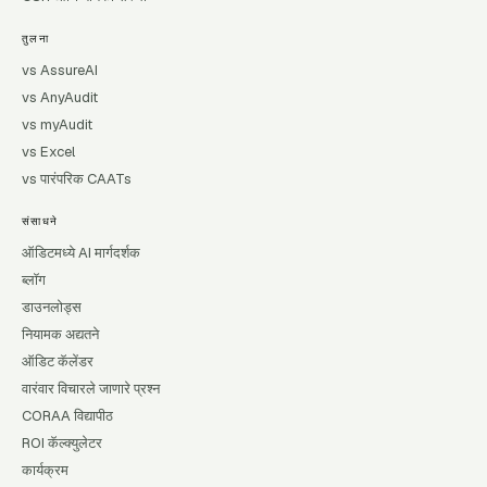
तुलना
vs AssureAI
vs AnyAudit
vs myAudit
vs Excel
vs पारंपरिक CAATs
संसाधने
ऑडिटमध्ये AI मार्गदर्शक
ब्लॉग
डाउनलोड्स
नियामक अद्यतने
ऑडिट कॅलेंडर
वारंवार विचारले जाणारे प्रश्न
CORAA विद्यापीठ
ROI कॅल्क्युलेटर
कार्यक्रम