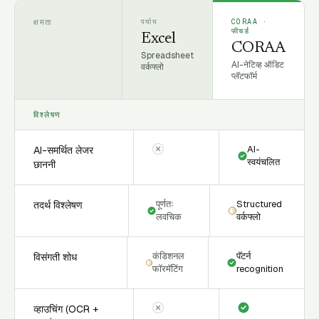
क्षमता
पर्याय
CORAA ·
फीचर्ड
Excel
CORAA
Spreadsheet
AI-नेटिव्ह ऑडिट
वर्कफ्लो
प्लॅटफॉर्म
विश्लेषण
AI-
AI-समर्थित लेजर
स्वयंचलित
छाननी
पूर्णतः
Structured
तदर्थ विश्लेषण
लवचिक
वर्कफ्लो
कंडिशनल
पॅटर्न
विसंगती शोध
फॉरमॅटिंग
recognition
व्हाउचिंग (OCR +