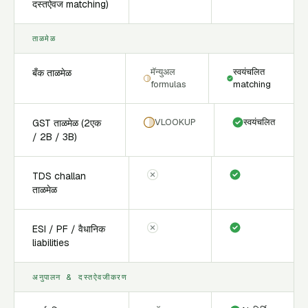
दस्तऐवज matching)
ताळमेळ
मॅन्युअल
स्वयंचलित
बँक ताळमेळ
formulas
matching
VLOOKUP
स्वयंचलित
GST ताळमेळ (2एक
/ 2B / 3B)
TDS challan
ताळमेळ
ESI / PF / वैधानिक
liabilities
अनुपालन & दस्तऐवजीकरण