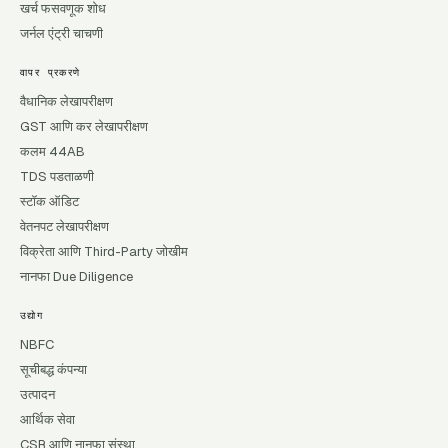
खर्च फसवणूक शोध
जर्नल एंट्री चाचणी
वापर प्रकरणे
वैधानिक लेखापरीक्षण
GST आणि कर लेखापरीक्षण
कलम 44AB
TDS पडताळणी
स्टॉक ऑडिट
वेतनपट लेखापरीक्षण
विक्रेता आणि Third-Party जोखीम
नानफा Due Diligence
उद्योग
NBFC
सूचीबद्ध कंपन्या
उत्पादन
आर्थिक सेवा
CSR आणि नानफा संस्था