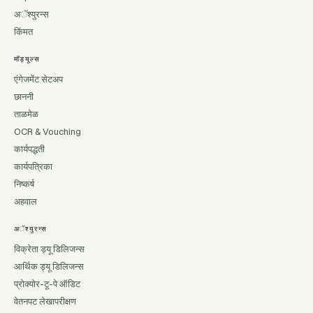
अॅश्युरन्स
किंमत
मॉड्यूल्स
एंगेजमेंट सेटअप
छाननी
ताळमेळ
OCR & Vouching
कार्यपद्धती
कार्यपत्रिका
निष्कर्ष
अहवाल
अॅश्युरन्स
विक्रेता ड्यू डिलिजन्स
आर्थिक ड्यू डिलिजन्स
प्रोक्योर-टू-पे ऑडिट
वेतनपट लेखापरीक्षण