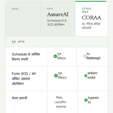
क्षमता
पर्याय
CORAA ·
फीचर्ड
AssureAI
CORAA
Schedule III &
AI-नेटिव्ह ऑडिट
3CD ऑटोमेशन
प्लॅटफॉर्म
मूळ क्षमता
मूळ
AI
Schedule III आर्थिक
वैशिष्ट्य
विश्लेषणाद्वारे
विवरण तयारी
मूळ
आपोआप
Form 3CD / कर
वैशिष्ट्य
भरलेले
ऑडिट अहवाल
ऑटोमेशन
नियम-
Agentic
लेजर छाननी
आधारित
AI
तपासण्या