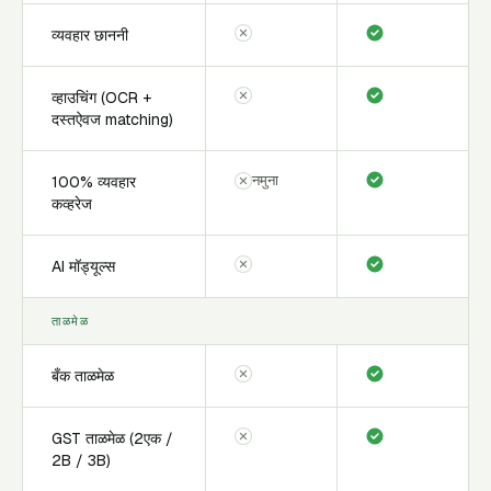
व्यवहार छाननी
व्हाउचिंग (OCR +
दस्तऐवज matching)
नमुना
100% व्यवहार
कव्हरेज
AI मॉड्यूल्स
ताळमेळ
बँक ताळमेळ
GST ताळमेळ (2एक /
2B / 3B)