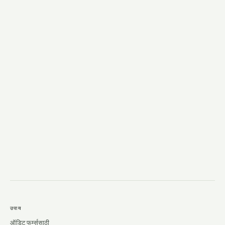
→
उपाय
ऑडिट फर्म्ससाठी