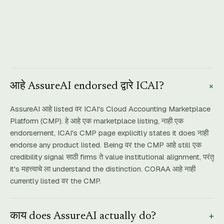
+
आहे AssureAI endorsed द्वारे ICAI?
AssureAI आहे listed वर ICAI's Cloud Accounting Marketplace
Platform (CMP). हे आहे एक marketplace listing, नाही एक
endorsement, ICAI's CMP page explicitly states it does नाही
endorse any product listed. Being वर the CMP आहे still एक
credibility signal साठी firms ते value institutional alignment, परंतु
it's महत्त्वाचे ला understand the distinction. CORAA आहे नाही
currently listed वर the CMP.
+
काय does AssureAI actually do?