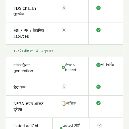
TDS challan
ताळमेळ
ESI / PF / वैधानिक
liabilities
दस्तऐवजीकरण & अनुपालन
टेम्पलेट-
AI-निर्मित
कार्यपत्रिका
based
generation
डेटा रूम
आंशिक
NFRA-तयार ऑडिट
ट्रेल्स
Listed (नाही
Listed वर ICAI