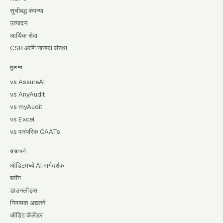
सूचीबद्ध कंपन्या
उत्पादन
आर्थिक सेवा
CSR आणि नानफा संस्था
तुलना
vs AssureAI
vs AnyAudit
vs myAudit
vs Excel
vs पारंपरिक CAATs
संसाधने
ऑडिटमध्ये AI मार्गदर्शक
ब्लॉग
डाउनलोड्स
नियामक अद्यतने
ऑडिट कॅलेंडर