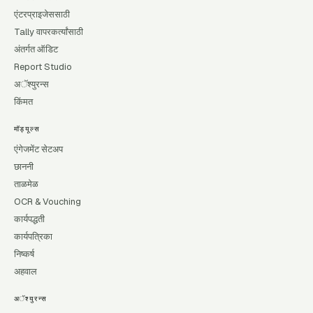
एंटरप्राइजेससाठी
Tally वापरकर्त्यांसाठी
अंतर्गत ऑडिट
Report Studio
अॅश्युरन्स
किंमत
मॉड्यूल्स
एंगेजमेंट सेटअप
छाननी
ताळमेळ
OCR & Vouching
कार्यपद्धती
कार्यपत्रिका
निष्कर्ष
अहवाल
अॅश्युरन्स