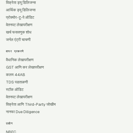
विक्रेता ड्यू डिलिजन्स
आर्थिक ड्यू डिलिजन्स
प्रोक्योर-टू-पे ऑडिट
वेतनपट लेखापरीक्षण
खर्च फसवणूक शोध
जर्नल एंट्री चाचणी
वापर प्रकरणे
वैधानिक लेखापरीक्षण
GST आणि कर लेखापरीक्षण
कलम 44AB
TDS पडताळणी
स्टॉक ऑडिट
वेतनपट लेखापरीक्षण
विक्रेता आणि Third-Party जोखीम
नानफा Due Diligence
उद्योग
NBFC