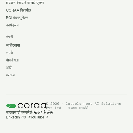
वारंवार विचारले जाणारे प्रश्न
CORAA विद्यापीठ
ROI कॅल्क्युलेटर
कार्यक्रम
कंपनी
जाहीरनामा
संपर्क
गोपनीयता
अटी
परतावा
© 2026 · CauseConnect AI Solutions
Pvt Ltd · भारतात बनवलेले
भारतासाठी बनवलेले
भारत के लिए
LinkedIn
↗
X
↗
YouTube
↗