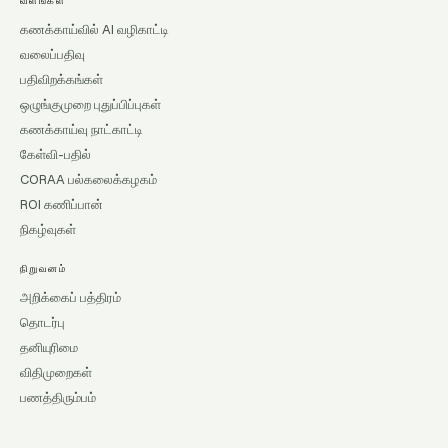
வளங்கள்
கணக்காய்வில் AI வழிகாட்டி
வலைப்பதிவு
பதிவிறக்கங்கள்
ஒழுங்குமுறை புதுப்பிப்புகள்
கணக்காய்வு நாட்காட்டி
கேள்வி-பதில்
CORAA பல்கலைக்கழகம்
ROI கணிப்பான்
நிகழ்வுகள்
நிறுவனம்
அறிக்கைப் பத்திரம்
தொடர்பு
தனியுரிமை
விதிமுறைகள்
பணத்திரும்பம்