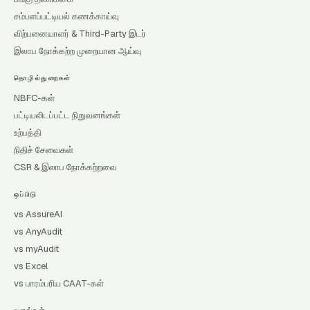
சம்பளப்பட்டியல் கணக்காய்வு
விற்பனையாளர் & Third-Party இடர்
இலாப நோக்கற்ற முறையான ஆய்வு
தொழில்துறைகள்
NBFC-கள்
பட்டியலிடப்பட்ட நிறுவனங்கள்
உற்பத்தி
நிதிச் சேவைகள்
CSR & இலாப நோக்கற்றவை
ஒப்பிடு
vs AssureAI
vs AnyAudit
vs myAudit
vs Excel
vs பாரம்பரிய CAAT-கள்