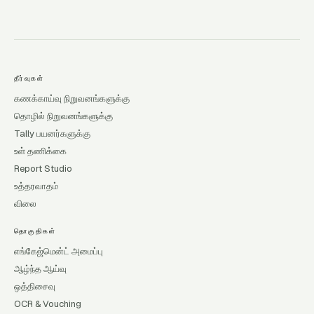
தீர்வுகள்
கணக்காய்வு நிறுவனங்களுக்கு
தொழில் நிறுவனங்களுக்கு
Tally பயனர்களுக்கு
உள் தணிக்கை
Report Studio
உத்தரவாதம்
விலை
தொகுதிகள்
எங்கேஜ்மென்ட் அமைப்பு
ஆழ்ந்த ஆய்வு
ஒத்திசைவு
OCR & Vouching