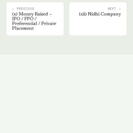
← PREVIOUS
NEXT →
(
x
)
Money Raised —
(
xii
)
Nidhi Company
IPO / FPO /
Preferential / Private
Placement
Book a walkthrough
→